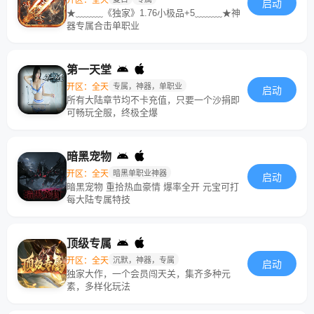
启动
★﹏﹏﹏《独家》1.76小极品+5﹏﹏﹏★神
器专属合击单职业
第一天堂
开区：全天
专属，神器，单职业
启动
所有大陆章节均不卡充值，只要一个沙捐即
可畅玩全服，终极全爆
暗黑宠物
开区：全天
暗黑单职业神器
启动
暗黑宠物 重拾热血豪情 爆率全开 元宝可打
每大陆专属特技
顶级专属
开区：全天
沉默，神器，专属
启动
独家大作，一个会员闯天关，集齐多种元
素，多样化玩法