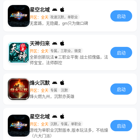
星空北域
启动
开区：全天
攻速沉默，单职业
无套路，无隐藏，gm只为做口碑
天神归来
开区：全天
专属，三职业，微变
启动
全新创新玩法★三职业平衡 战士招傀儡，法
师宝宝，法师群控
烽火沉默
启动
开区：全天
专属
沉默
烽火燃九州，沉默亦英雄
星空北域
开区：全天
沉默，专属，单职业
启动
游戏为单职业沉默版本,版本玩法多，不枯燥
（六大门派）