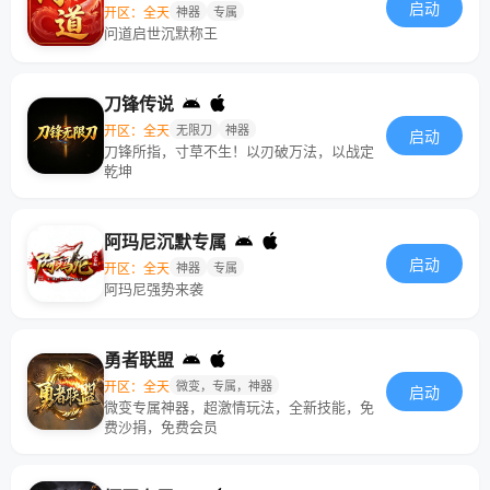
启动
开区：全天
神器
专属
问道启世沉默称王
刀锋传说
开区：全天
无限刀
神器
启动
刀锋所指，寸草不生！以刃破万法，以战定
乾坤
阿玛尼沉默专属
启动
开区：全天
神器
专属
阿玛尼强势来袭
勇者联盟
开区：全天
微变，专属，神器
启动
微变专属神器，超激情玩法，全新技能，免
费沙捐，免费会员