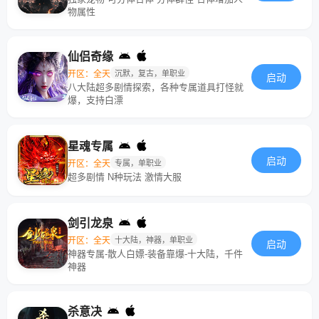
物属性
仙侣奇缘
开区：全天
沉默，复古，单职业
启动
八大陆超多剧情探索，各种专属道具打怪就
爆，支持白漂
星魂专属
启动
开区：全天
专属，单职业
超多剧情 N种玩法 激情大服
剑引龙泉
开区：全天
十大陆，神器，单职业
启动
神器专属-散人白嫖-装备靠爆-十大陆，千件
神器
杀意决