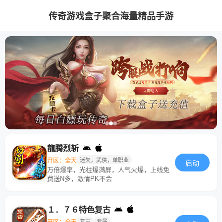
传奇游戏盒子聚合海量精品手游
龍腾烈斩
开区：全天
迷失，武侠，单职业
启动
万倍爆率，光柱爆满屏，人气火爆，上线免
费送N多，激情PK不会
１．７６特色复古
开区：全天
复古
专属