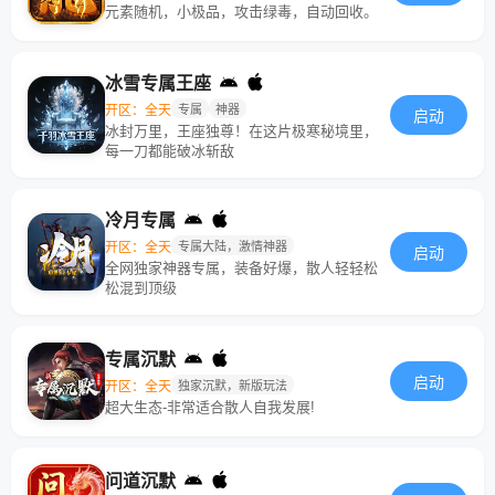
元素随机，小极品，攻击绿毒，自动回收。
冰雪专属王座
开区：全天
专属
神器
启动
冰封万里，王座独尊！在这片极寒秘境里，
每一刀都能破冰斩敌
冷月专属
开区：全天
专属大陆，激情神器
启动
全网独家神器专属，装备好爆，散人轻轻松
松混到顶级
专属沉默
启动
开区：全天
独家沉默，新版玩法
超大生态-非常适合散人自我发展!
问道沉默