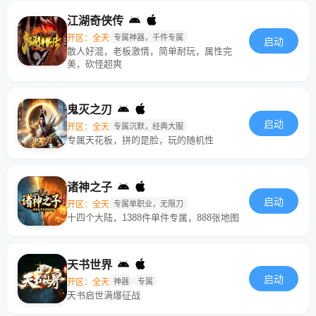
江湖奇侠传
开区：全天
专属神器，千件专属
启动
散人好混，老板激情，简单耐玩，属性完
美，砍怪超爽
鬼灭之刃
启动
开区：全天
专属沉默，经典大服
专属天花板，拼的是脸，玩的随机性
诸神之子
启动
开区：全天
专属单职业，无限刀
十四个大陆，1388件单件专属，888张地图
天书世界
启动
开区：全天
神器
专属
天书启世满爆征战