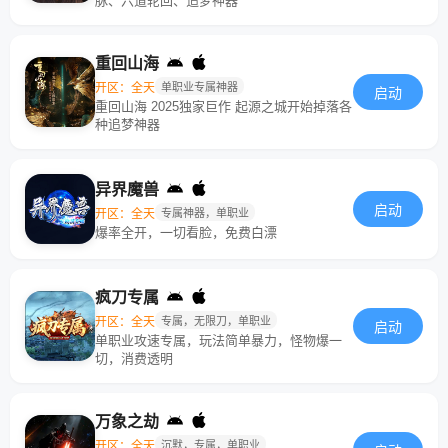
脉、六道轮回、追梦神器
重回山海
开区：全天
单职业专属神器
启动
重回山海 2025独家巨作 起源之城开始掉落各
种追梦神器
异界魔兽
启动
开区：全天
专属神器，单职业
爆率全开，一切看脸，免费白漂
疯刀专属
开区：全天
专属，无限刀，单职业
启动
单职业攻速专属，玩法简单暴力，怪物爆一
切，消费透明
万象之劫
开区：全天
沉默，专属，单职业