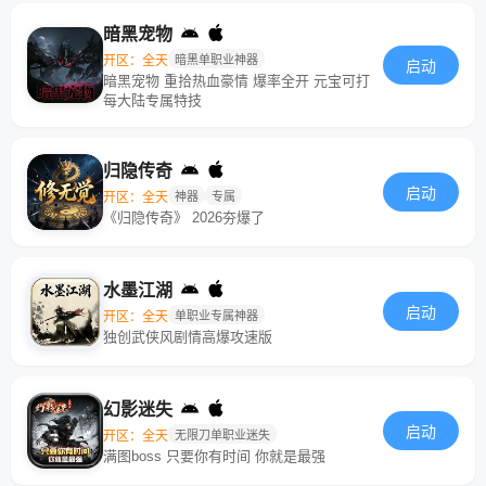
暗黑宠物
开区：全天
暗黑单职业神器
启动
暗黑宠物 重拾热血豪情 爆率全开 元宝可打
每大陆专属特技
归隐传奇
启动
开区：全天
神器
专属
《归隐传奇》 2026夯爆了
水墨江湖
启动
开区：全天
单职业专属神器
独创武侠风剧情高爆攻速版
幻影迷失
启动
开区：全天
无限刀单职业迷失
满图boss 只要你有时间 你就是最强