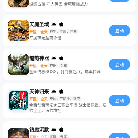
逍遥古镇 四大神兽 全域增幅战力
天魔圣域
启动
开区：全天
神宠，专属，元素
专属神宠超爽杀怪
龍韵神器
启动
开区：全天
神器
专属
全图终极BOSS，打到就起飞，爆率拉满
天神归来
开区：全天
专属，三职业，微变
启动
全新创新玩法★三职业平衡 战士招傀儡，法
师宝宝，法师群控
镇魔沉默
开区：全天
沉默
专属