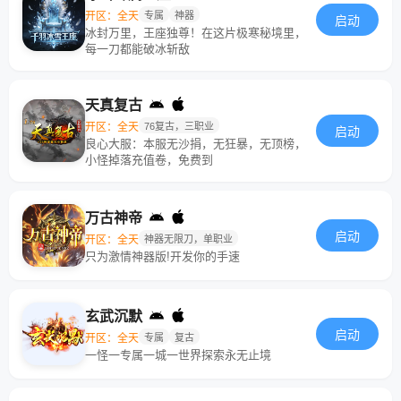
开区：全天
专属
神器
启动
冰封万里，王座独尊！在这片极寒秘境里，
每一刀都能破冰斩敌
天真复古
开区：全天
76复古，三职业
启动
良心大服：本服无沙捐，无狂暴，无顶榜，
小怪掉落充值卷，免费到
万古神帝
启动
开区：全天
神器无限刀，单职业
只为激情神器版!开发你的手速
玄武沉默
启动
开区：全天
专属
复古
一怪一专属一城一世界探索永无止境