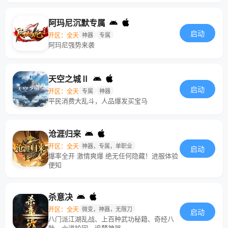
阿玛尼沉默专属
启动
开区：全天
神器
专属
阿玛尼强势来袭
天空之城Ⅱ
启动
开区：全天
专属
神器
平民消费大乱斗，人品爆发买宝马
沧涯归来
开区：全天
神器，专属，单职业
启动
爆率全开 激情爽爆 绝无任何隐藏！进服体验
便知
杀意决
开区：全天
微变，神器，无限刀
启动
八门派江湖乱战、上百种武功秘籍、奇经八