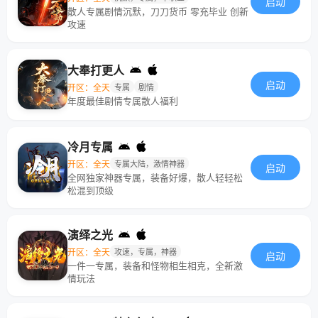
启动
散人专属剧情沉默，刀刀货币 零充毕业 创新
攻速
大奉打更人
启动
开区：全天
专属
剧情
年度最佳剧情专属散人福利
冷月专属
开区：全天
专属大陆，激情神器
启动
全网独家神器专属，装备好爆，散人轻轻松
松混到顶级
演绎之光
开区：全天
攻速，专属，神器
启动
一件一专属，装备和怪物相生相克，全新激
情玩法