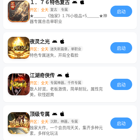
１．７６特色复古
开区：全天
复古
专属
启动
★﹏﹏﹏《独家》1.76小极品+5﹏﹏﹏★神
器专属合击单职业
夜灵之光
启动
开区：全天
迷失新篇章，单职业
特色专属迷失，开局全看脸
江湖奇侠传
开区：全天
专属神器，千件专属
启动
散人好混，老板激情，简单耐玩，属性完
美，砍怪超爽
顶级专属
开区：全天
沉默，神器，专属
启动
独家大作，一个会员闯天关，集齐多种元
素，多样化玩法