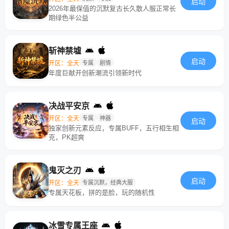
启动
2026年最保值的沉默复古长久散人服正常长
期绿色半公益
斩神禁墟
启动
开区：全天
专属
剧情
年度巨献开创新潮流引领新时代
决战平安京
开区：全天
专属
神器
启动
独家创新元素反应，专属BUFF，五行相生相
克，PK超爽
鬼灭之刃
启动
开区：全天
专属沉默，经典大服
专属天花板，拼的是脸，玩的随机性
冰雪专属王座