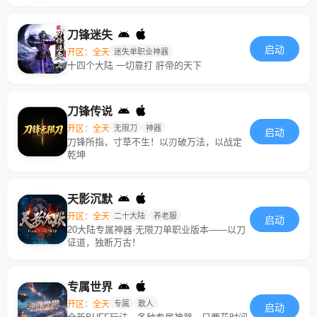
刀锋迷失
启动
开区：全天
迷失单职业神器
十四个大陆 一切靠打 肝帝的天下
刀锋传说
开区：全天
无限刀
神器
启动
刀锋所指，寸草不生！以刃破万法，以战定
乾坤
天影沉默
开区：全天
二十大陆
养老服
启动
20大陆专属神器·无限刀单职业版本——以刀
证道，独断万古！
专属世界
开区：全天
专属
散人
启动