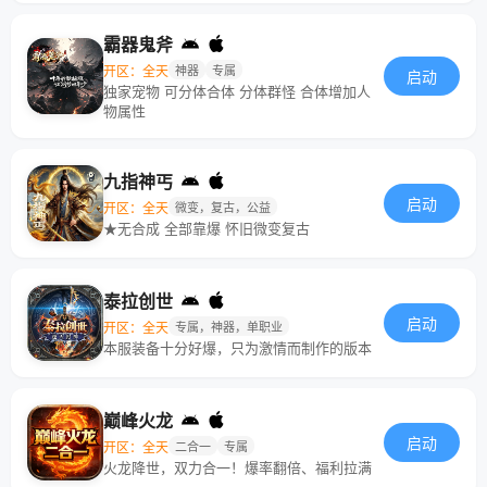
霸器鬼斧
开区：全天
神器
专属
启动
独家宠物 可分体合体 分体群怪 合体增加人
物属性
九指神丐
启动
开区：全天
微变，复古，公益
★无合成 全部靠爆 怀旧微变复古
泰拉创世
启动
开区：全天
专属，神器，单职业
本服装备十分好爆，只为激情而制作的版本
巅峰火龙
启动
开区：全天
二合一
专属
火龙降世，双力合一！爆率翻倍、福利拉满