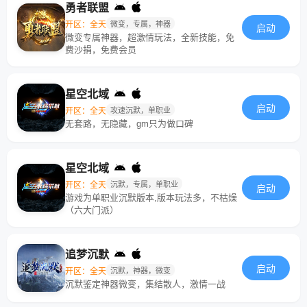
勇者联盟
开区：全天
微变，专属，神器
启动
微变专属神器，超激情玩法，全新技能，免
费沙捐，免费会员
星空北域
启动
开区：全天
攻速沉默，单职业
无套路，无隐藏，gm只为做口碑
星空北域
开区：全天
沉默，专属，单职业
启动
游戏为单职业沉默版本,版本玩法多，不枯燥
（六大门派）
追梦沉默
启动
开区：全天
沉默，神器，微变
沉默鉴定神器微变，集结散人，激情一战