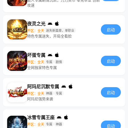
散人专属剧情沉默，刀刀货币 零充毕业 创新
攻速
夜灵之光
启动
开区：全天
迷失新篇章，单职业
特色专属迷失，开局全看脸
坏蛋专属
启动
开区：全天
专属
剧情
全网独家特色专属
阿玛尼沉默专属
启动
开区：全天
神器
专属
阿玛尼强势来袭
冰雪专属王座
开区：全天
专属
神器
启动