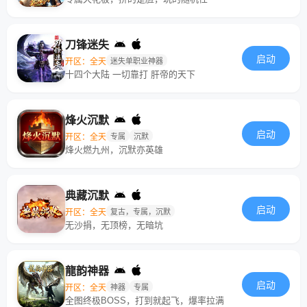
刀锋迷失
启动
开区：全天
迷失单职业神器
十四个大陆 一切靠打 肝帝的天下
烽火沉默
启动
开区：全天
专属
沉默
烽火燃九州，沉默亦英雄
典藏沉默
启动
开区：全天
复古，专属，沉默
无沙捐，无顶榜，无暗坑
龍韵神器
启动
开区：全天
神器
专属
全图终极BOSS，打到就起飞，爆率拉满