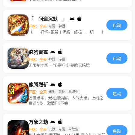
「 问道沉默 」
启动
开区：全天
专属
神器
〔 打怪=顶赞＋满级＋终极＋一切 〕
疯狗雷霆
启动
开区：全天
神器
专属
无限制地图 一切靠打 纯靠脸无暗坑
龍腾烈斩
开区：全天
迷失，武侠，单职业
启动
万倍爆率，光柱爆满屏，人气火爆，上线免
费送N多，激情PK不会
万象之劫
开区：全天
沉默，专属，单职业
启动