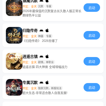
镇魔沉默
开区：全天
沉默
专属
启动
2026年最保值的沉默复古长久散人服正常长
期绿色半公益
归隐传奇
启动
开区：全天
神器
专属
《归隐传奇》 2026夯爆了
逍遥古镇
启动
开区：全天
剧情，单职业
逍遥古镇 四大神兽 全域增幅战力
专属沉默
启动
开区：全天
独家沉默，新版玩法
超大生态-非常适合散人自我发展!