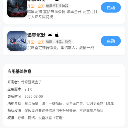
开区：全天
暗黑单职业神器
启动
暗黑宠物 重拾热血豪情 爆率全开 元宝可打
每大陆专属特技
追梦沉默
启动
开区：全天
沉默，神器，微变
沉默鉴定神器微变，集结散人，激情一战
应用基础信息
开发者：
传奇游戏盒子
应用版本：
2.1.0
更新时间：
2026-03-06
功能介绍：
聚合海量手游，一键畅玩，安全无广告，实时更新热门游戏
隐私权限：
仅收集必要设备信息用于账号登录，不泄露用户隐私
权限：
存储、网络、设备状态（可选）