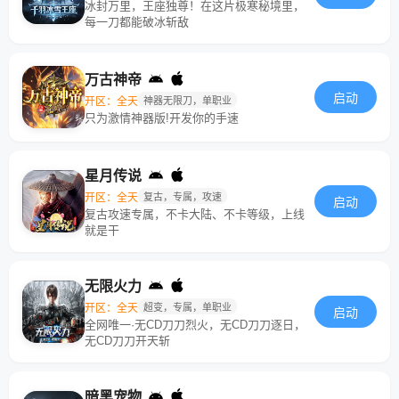
冰封万里，王座独尊！在这片极寒秘境里，
每一刀都能破冰斩敌
万古神帝
启动
开区：全天
神器无限刀，单职业
只为激情神器版!开发你的手速
星月传说
开区：全天
复古，专属，攻速
启动
复古攻速专属，不卡大陆、不卡等级，上线
就是干
无限火力
开区：全天
超变，专属，单职业
启动
全网唯一·无CD刀刀烈火，无CD刀刀逐日，
无CD刀刀开天斩
暗黑宠物