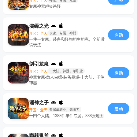
开区：全天
神宠，专属，元素
专属神宠超爽杀怪
演绎之光
开区：全天
攻速，专属，神器
启动
一件一专属，装备和怪物相生相克，全新激
情玩法
剑引龙泉
开区：全天
十大陆，神器，单职业
启动
神器专属-散人白嫖-装备靠爆-十大陆，千件
神器
诸神之子
启动
开区：全天
专属单职业，无限刀
十四个大陆，1388件单件专属，888张地图
霸器鬼斧