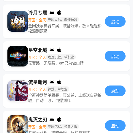
冷月专属
开区：全天
专属大陆，激情神器
启动
全网独家神器专属，装备好爆，散人轻轻松
松混到顶级
星空北域
启动
开区：全天
攻速沉默，单职业
无套路，无隐藏，gm只为做口碑
流星断月
开区：全天
神器，单职业
启动
全新神器简单粗暴，真公益，上线送自动拾
取，自动回收，白嫖到底
鬼灭之刃
启动
开区：全天
专属沉默，经典大服
专属天花板，拼的是脸，玩的随机性