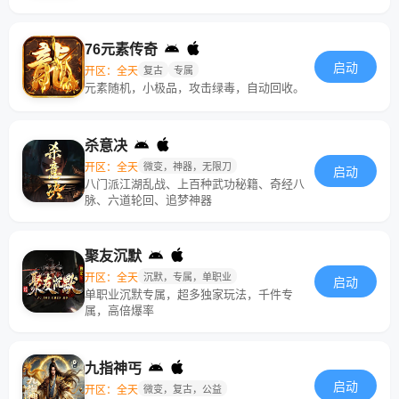
76元素传奇
启动
开区：全天
复古
专属
元素随机，小极品，攻击绿毒，自动回收。
杀意决
开区：全天
微变，神器，无限刀
启动
八门派江湖乱战、上百种武功秘籍、奇经八
脉、六道轮回、追梦神器
聚友沉默
开区：全天
沉默，专属，单职业
启动
单职业沉默专属，超多独家玩法，千件专
属，高倍爆率
九指神丐
启动
开区：全天
微变，复古，公益