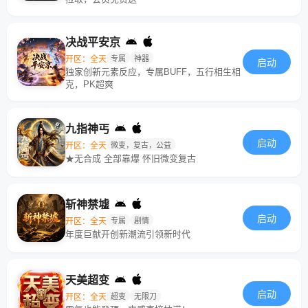
决战平安京
开区：全天
专属
神器
启动
独家创新元素反应，专属BUFF，五行相生相
克，PK超爽
九指神丐
启动
开区：全天
微变，复古，公益
★无合成 全部靠爆 怀旧微变复古
斩神禁墟
启动
开区：全天
专属
剧情
年度巨献开创新潮流引领新时代
天美超变
启动
开区：全天
超变
无限刀