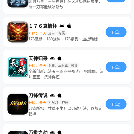
冰封万里，王座独尊！在这片极寒秘境里，
每一刀都能破冰斩敌
１７６真情怀
启动
开区：全天
复古
专属
176沉默＼180战神＼176精品＼血战韩版
天神归来
开区：全天
专属，三职业，微变
启动
全新创新玩法★三职业平衡 战士招傀儡，法
师宝宝，法师群控
刀锋传说
开区：全天
无限刀
神器
启动
刀锋所指，寸草不生！以刃破万法，以战定
乾坤
万象之劫