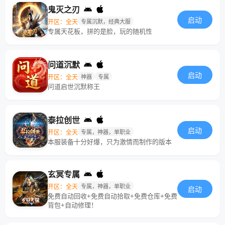
鬼灭之刃
启动
开区：全天
专属沉默，经典大服
专属天花板，拼的是脸，玩的随机性
问道沉默
启动
开区：全天
神器
专属
问道启世沉默称王
泰拉创世
启动
开区：全天
专属，神器，单职业
本服装备十分好爆，只为激情而制作的版本
玄冥专属
开区：全天
专属，神器，单职业
启动
免费自动回收+免费自动拾取+免费仓库+免费
背包+自动修理！