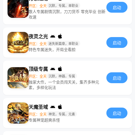
开区：全天
沉默，专属，单职业
启动
散人专属剧情沉默，刀刀货币 零充毕业 创新
攻速
夜灵之光
启动
开区：全天
迷失新篇章，单职业
特色专属迷失，开局全看脸
顶级专属
开区：全天
沉默，神器，专属
启动
独家大作，一个会员闯天关，集齐多种元
素，多样化玩法
天魔圣域
启动
开区：全天
神宠，专属，元素
专属神宠超爽杀怪