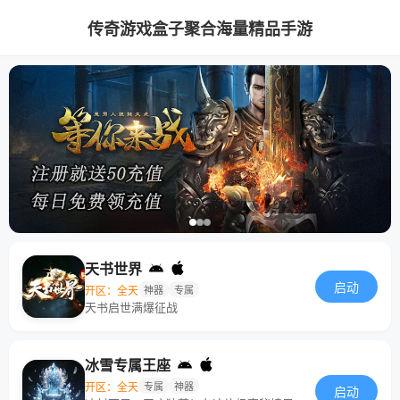
传奇游戏盒子聚合海量精品手游
天书世界
启动
开区：全天
神器
专属
天书启世满爆征战
冰雪专属王座
开区：全天
专属
神器
启动