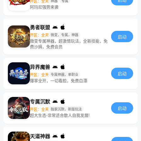
启动
开区：全天
神器
专属
阿玛尼强势来袭
勇者联盟
开区：全天
微变，专属，神器
启动
微变专属神器，超激情玩法，全新技能，免
费沙捐，免费会员
异界魔兽
启动
开区：全天
专属神器，单职业
爆率全开，一切看脸，免费白漂
专属沉默
启动
开区：全天
独家沉默，新版玩法
超大生态-非常适合散人自我发展!
天道神器