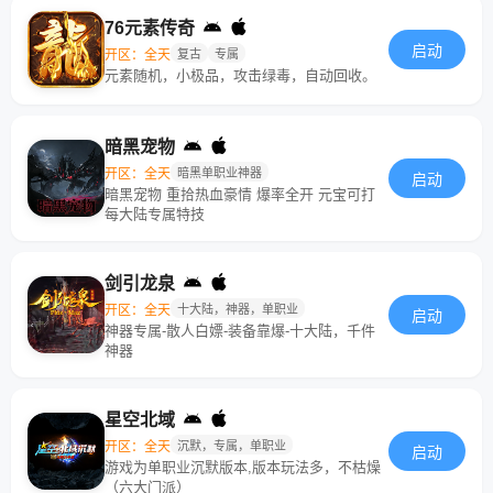
76元素传奇
启动
开区：全天
复古
专属
元素随机，小极品，攻击绿毒，自动回收。
暗黑宠物
开区：全天
暗黑单职业神器
启动
暗黑宠物 重拾热血豪情 爆率全开 元宝可打
每大陆专属特技
剑引龙泉
开区：全天
十大陆，神器，单职业
启动
神器专属-散人白嫖-装备靠爆-十大陆，千件
神器
星空北域
开区：全天
沉默，专属，单职业
启动
游戏为单职业沉默版本,版本玩法多，不枯燥
（六大门派）