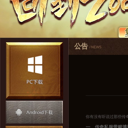
公告
/ NEWS
你有没有听说过那些传
一、传奇私服带赌博