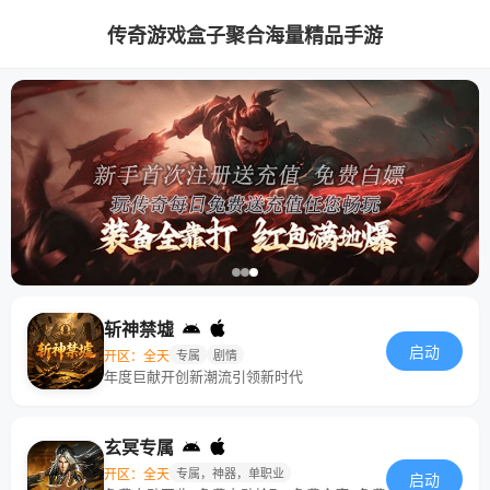
传奇游戏盒子聚合海量精品手游
斩神禁墟
启动
开区：全天
专属
剧情
年度巨献开创新潮流引领新时代
玄冥专属
开区：全天
专属，神器，单职业
启动