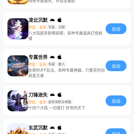
特色专属迷失，开局全看脸
凌云沉默
开区：全天
专属
沉默
启动
八大陆超多剧情探索，各种专属道具打怪就
爆
专属世界
开区：全天
专属
散人
启动
全新BUFF玩法，各种专属神器，只要花时间
就是王者
刀锋迷失
启动
开区：全天
迷失单职业神器
十四个大陆 一切靠打 肝帝的天下
玄武沉默