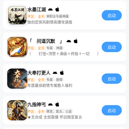
水墨江湖
启动
开区：全天
单职业专属神器
独创武侠风剧情高爆攻速版
「 问道沉默 」
启动
开区：全天
专属
神器
〔 打怪=顶赞＋满级＋终极＋一切 〕
大奉打更人
启动
开区：全天
专属
剧情
年度最佳剧情专属散人福利
九指神丐
启动
开区：全天
微变，复古，公益
★无合成 全部靠爆 怀旧微变复古