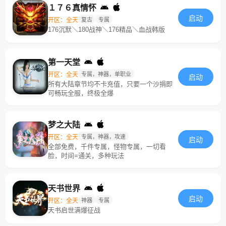
１７６真情怀
启动
开区：全天
复古
专属
176沉默＼180战神＼176精品＼血战韩版
第一天堂
开区：全天
专属，神器，单职业
启动
所有大陆章节均不卡充值，只要一个沙捐即
可畅玩全服，终极全爆
梦之大陆
开区：全天
专属，神器，攻速
启动
全部免费，千件专属，怪物专属，一切看
脸，时间=通关，多种玩法
天书世界
启动
开区：全天
神器
专属
天书启世满爆征战