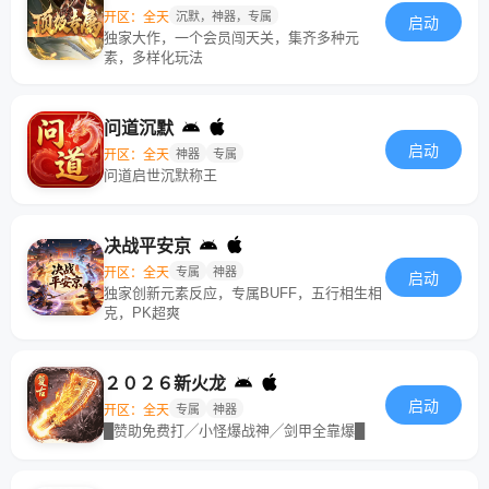
开区：全天
沉默，神器，专属
启动
独家大作，一个会员闯天关，集齐多种元
素，多样化玩法
问道沉默
启动
开区：全天
神器
专属
问道启世沉默称王
决战平安京
开区：全天
专属
神器
启动
独家创新元素反应，专属BUFF，五行相生相
克，PK超爽
２０２６新火龙
启动
开区：全天
专属
神器
█赞助免费打╱小怪爆战神╱剑甲全靠爆█