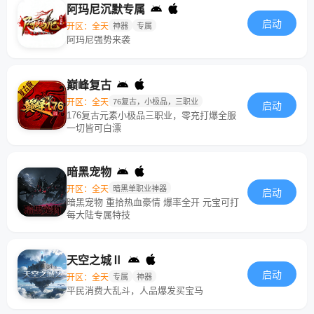
阿玛尼沉默专属
启动
开区：全天
神器
专属
阿玛尼强势来袭
巅峰复古
开区：全天
76复古，小极品，三职业
启动
176复古元素小极品三职业，零充打爆全服
一切皆可白漂
暗黑宠物
开区：全天
暗黑单职业神器
启动
暗黑宠物 重拾热血豪情 爆率全开 元宝可打
每大陆专属特技
天空之城Ⅱ
启动
开区：全天
专属
神器
平民消费大乱斗，人品爆发买宝马