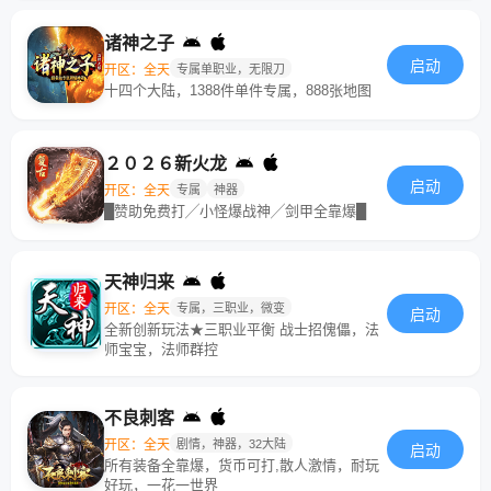
诸神之子
启动
开区：全天
专属单职业，无限刀
十四个大陆，1388件单件专属，888张地图
２０２６新火龙
启动
开区：全天
专属
神器
█赞助免费打╱小怪爆战神╱剑甲全靠爆█
天神归来
开区：全天
专属，三职业，微变
启动
全新创新玩法★三职业平衡 战士招傀儡，法
师宝宝，法师群控
不良刺客
开区：全天
剧情，神器，32大陆
启动
所有装备全靠爆，货币可打,散人激情，耐玩
好玩，一花一世界