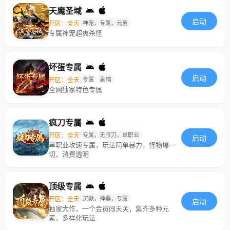
天魔圣域
启动
开区：全天
神宠，专属，元素
专属神宠超爽杀怪
坏蛋专属
启动
开区：全天
专属
剧情
全网独家特色专属
疯刀专属
开区：全天
专属，无限刀，单职业
启动
单职业攻速专属，玩法简单暴力，怪物爆一
切，消费透明
顶级专属
开区：全天
沉默，神器，专属
启动
独家大作，一个会员闯天关，集齐多种元
素，多样化玩法