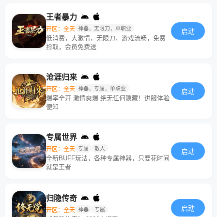
王者暴力
开区：全天
神器，无限刀，单职业
启动
低消费，大激情，无限刀，游戏流畅，免费
捡取，会员免费送
沧涯归来
开区：全天
神器，专属，单职业
启动
爆率全开 激情爽爆 绝无任何隐藏！进服体验
便知
专属世界
开区：全天
专属
散人
启动
全新BUFF玩法，各种专属神器，只要花时间
就是王者
归隐传奇
启动
开区：全天
神器
专属