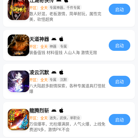
江湖奇侠传
开区：全天
专属神器，千件专属
启动
散人好混，老板激情，简单耐玩，属性完
美，砍怪超爽
天道神器
启动
开区：全天
神器
专属
装备值钱 材料值钱 人山人海 激情无限
凌云沉默
开区：全天
专属
沉默
启动
八大陆超多剧情探索，各种专属道具打怪就
爆
龍腾烈斩
开区：全天
迷失，武侠，单职业
启动
万倍爆率，光柱爆满屏，人气火爆，上线免
费送N多，激情PK不会