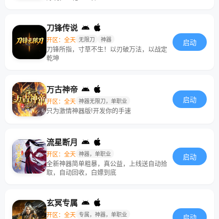
刀锋传说
开区：全天
无限刀
神器
启动
刀锋所指，寸草不生！以刃破万法，以战定
乾坤
万古神帝
启动
开区：全天
神器无限刀，单职业
只为激情神器版!开发你的手速
流星断月
开区：全天
神器，单职业
启动
全新神器简单粗暴，真公益，上线送自动拾
取，自动回收，白嫖到底
玄冥专属
开区：全天
专属，神器，单职业
启动