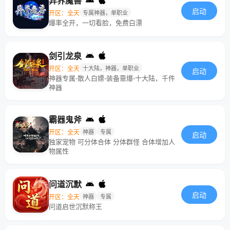
异界魔兽
启动
开区：全天
专属神器，单职业
爆率全开，一切看脸，免费白漂
剑引龙泉
开区：全天
十大陆，神器，单职业
启动
神器专属-散人白嫖-装备靠爆-十大陆，千件
神器
霸器鬼斧
开区：全天
神器
专属
启动
独家宠物 可分体合体 分体群怪 合体增加人
物属性
问道沉默
启动
开区：全天
神器
专属
问道启世沉默称王