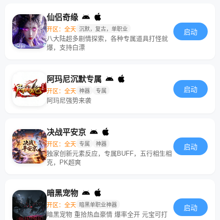
仙侣奇缘
开区：全天
沉默，复古，单职业
启动
八大陆超多剧情探索，各种专属道具打怪就
爆，支持白漂
阿玛尼沉默专属
启动
开区：全天
神器
专属
阿玛尼强势来袭
决战平安京
开区：全天
专属
神器
启动
独家创新元素反应，专属BUFF，五行相生相
克，PK超爽
暗黑宠物
开区：全天
暗黑单职业神器
启动
暗黑宠物 重拾热血豪情 爆率全开 元宝可打