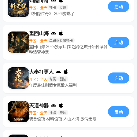
归隐传奇
启动
开区：全天
神器
专属
《归隐传奇》 2026夯爆了
重回山海
开区：全天
单职业专属神器
启动
重回山海 2025独家巨作 起源之城开始掉落各
种追梦神器
大奉打更人
启动
开区：全天
专属
剧情
年度最佳剧情专属散人福利
天道神器
启动
开区：全天
神器
专属
装备值钱 材料值钱 人山人海 激情无限