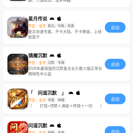
脉、六道轮回、追梦神器
星月传说
开区：全天
复古，专属，攻速
启动
复古攻速专属，不卡大陆、不卡等级，上线
就是干
镇魔沉默
开区：全天
沉默
专属
启动
2026年最保值的沉默复古长久散人服正常长
期绿色半公益
「 问道沉默 」
启动
开区：全天
专属
神器
〔 打怪=顶赞＋满级＋终极＋一切 〕
问道沉默
启动
开区：全天
神器
专属