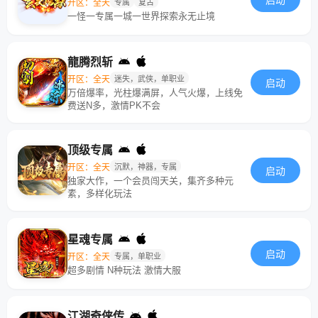
启动
开区：全天
专属
复古
一怪一专属一城一世界探索永无止境
龍腾烈斩
开区：全天
迷失，武侠，单职业
启动
万倍爆率，光柱爆满屏，人气火爆，上线免
费送N多，激情PK不会
顶级专属
开区：全天
沉默，神器，专属
启动
独家大作，一个会员闯天关，集齐多种元
素，多样化玩法
星魂专属
启动
开区：全天
专属，单职业
超多剧情 N种玩法 激情大服
江湖奇侠传