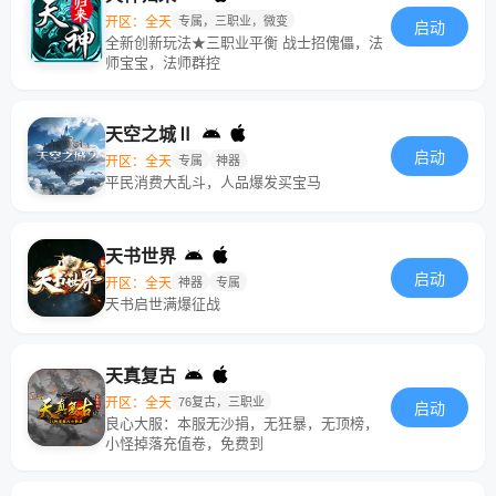
开区：全天
专属，三职业，微变
启动
全新创新玩法★三职业平衡 战士招傀儡，法
师宝宝，法师群控
天空之城Ⅱ
启动
开区：全天
专属
神器
平民消费大乱斗，人品爆发买宝马
天书世界
启动
开区：全天
神器
专属
天书启世满爆征战
天真复古
开区：全天
76复古，三职业
启动
良心大服：本服无沙捐，无狂暴，无顶榜，
小怪掉落充值卷，免费到