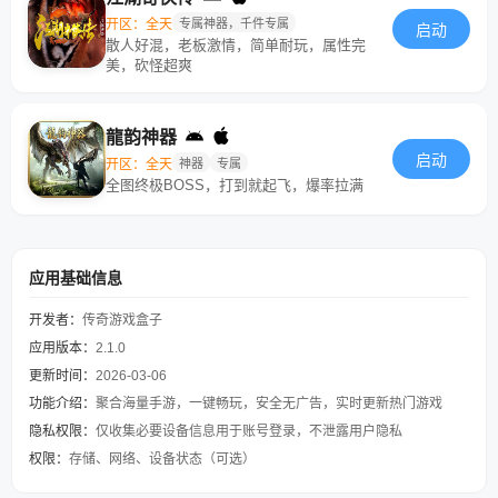
开区：全天
专属神器，千件专属
启动
散人好混，老板激情，简单耐玩，属性完
美，砍怪超爽
龍韵神器
启动
开区：全天
神器
专属
全图终极BOSS，打到就起飞，爆率拉满
应用基础信息
开发者：
传奇游戏盒子
应用版本：
2.1.0
更新时间：
2026-03-06
功能介绍：
聚合海量手游，一键畅玩，安全无广告，实时更新热门游戏
隐私权限：
仅收集必要设备信息用于账号登录，不泄露用户隐私
权限：
存储、网络、设备状态（可选）