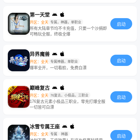
第一天堂
开区：全天
专属，神器，单职业
启动
所有大陆章节均不卡充值，只要一个沙捐即
可畅玩全服，终极全爆
异界魔兽
启动
开区：全天
专属神器，单职业
爆率全开，一切看脸，免费白漂
巅峰复古
开区：全天
76复古，小极品，三职业
启动
176复古元素小极品三职业，零充打爆全服
一切皆可白漂
冰雪专属王座
开区：全天
专属
神器
启动