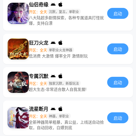
仙侣奇缘
开区：全天
沉默，复古，单职业
启动
八大陆超多剧情探索，各种专属道具打怪就
爆，支持白漂
狂刀火龙
启动
开区：全天
单职业火龙神器
低消费 大激情 爆率全开 激情耐玩
专属沉默
启动
开区：全天
独家沉默，新版玩法
超大生态-非常适合散人自我发展!
流星断月
开区：全天
神器，单职业
启动
全新神器简单粗暴，真公益，上线送自动拾
取，自动回收，白嫖到底